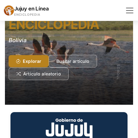
GEOGRAFÍA Y GEOLOGÍA
Jujuy en Línea
ENCICLOPEDIA
ENCICLOPEDIA
Bolivia
Explorar
Buscar artículo
SCROLL
Artículo aleatorio