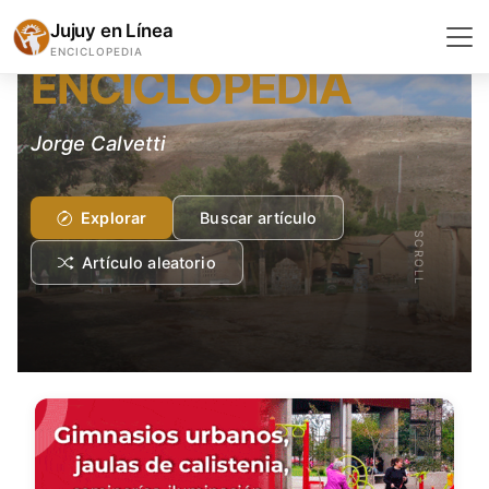
LENGUA Y LITERATURA
Jujuy en Línea
ENCICLOPEDIA
ENCICLOPEDIA
Jorge Calvetti
Explorar
Buscar artículo
SCROLL
Artículo aleatorio