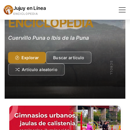
SERES VIVOS
Jujuy en Línea
ENCICLOPEDIA
ENCICLOPEDIA
Cuervillo Puna o Ibis de la Puna
Explorar
Buscar artículo
SCROLL
Artículo aleatorio