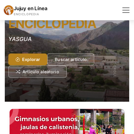
COMIDAS Y BEBIDAS
Jujuy en Línea
ENCICLOPEDIA
ENCICLOPEDIA
YASGUA
Explorar
Buscar artículo
SCROLL
Artículo aleatorio