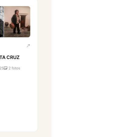
TA CRUZ
25
2 fotos