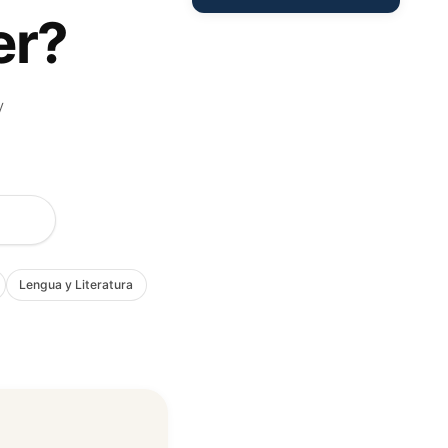
er?
y
Lengua y Literatura