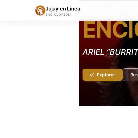
COMIDAS Y BEBIDAS
Jujuy en Línea
ENCICLOPEDIA
ENCI
YASGUA
Explorar
Bus