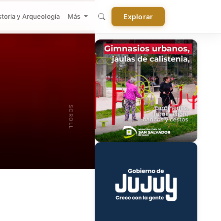
storia y Arqueología
Más
Explorar
SCROLL