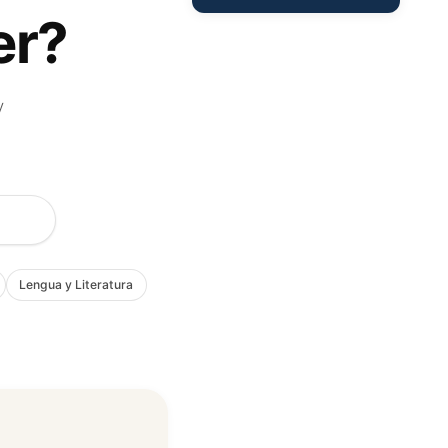
er?
y
Lengua y Literatura