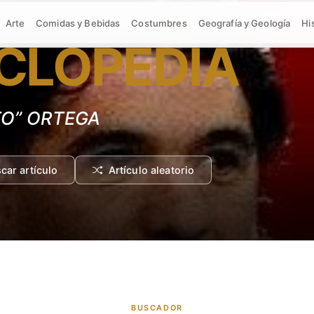
Arte
Comidas y Bebidas
Costumbres
Geografía y Geología
Hi
CLOPEDIA
car artículo
Artículo aleatorio
BUSCADOR