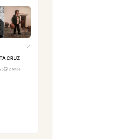
TA CRUZ
25
2 fotos